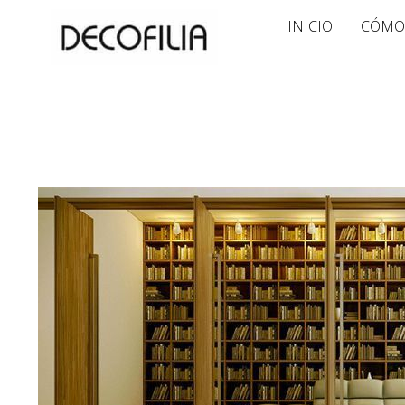
Ir
INICIO
CÓMO
al
contenido