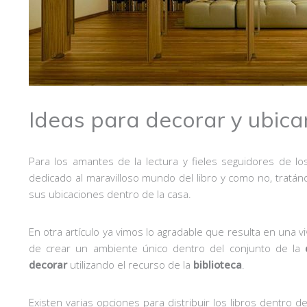
Ideas para decorar y ubicar
Para los amantes de la lectura y fieles seguidores de lo
dedicado al maravilloso mundo del libro y como no, trat
sus ubicaciones dentro de la casa.
En otra artículo ya vimos lo agradable que resulta en una 
de crear un ambiente único dentro del conjunto de la
decorar
utilizando el recurso de la
biblioteca
.
Existen varias opciones para distribuir los libros dentro 