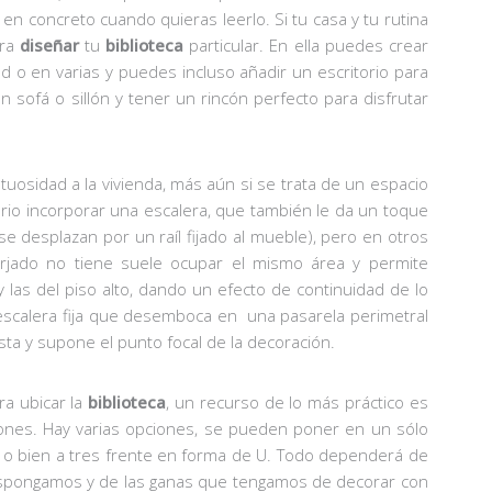
n concreto cuando quieras leerlo. Si tu casa y tu rutina
ara
diseñar
tu
biblioteca
particular. En ella puedes crear
d o en varias y puedes incluso añadir un escritorio para
sofá o sillón y tener un rincón perfecto para disfrutar
uosidad a la vivienda, más aún si se trata de un espacio
ario incorporar una escalera, que también le da un toque
se desplazan por un raíl fijado al mueble), pero en otros
orjado no tiene suele ocupar el mismo área y permite
o y las del piso alto, dando un efecto de continuidad de lo
escalera fija que desemboca en una pasarela perimetral
sta y supone el punto focal de la decoración.
ra ubicar la
biblioteca
, un recurso de lo más práctico es
illones. Hay varias opciones, se pueden poner en un sólo
 o bien a tres frente en forma de U. Todo dependerá de
dispongamos y de las ganas que tengamos de decorar con