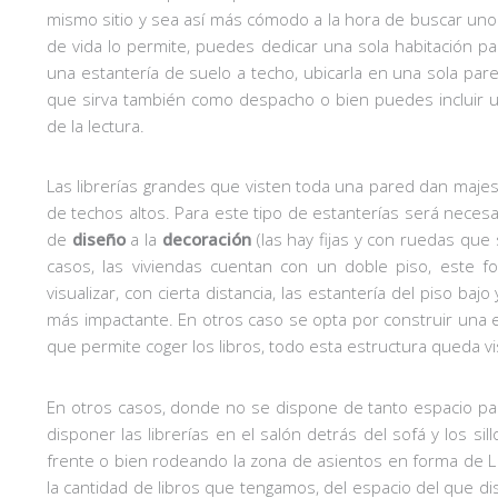
mismo sitio y sea así más cómodo a la hora de buscar uno e
de vida lo permite, puedes dedicar una sola habitación p
una estantería de suelo a techo, ubicarla en una sola pare
que sirva también como despacho o bien puedes incluir un 
de la lectura.
Las librerías grandes que visten toda una pared dan majest
de techos altos. Para este tipo de estanterías será neces
de
diseño
a la
decoración
(las hay fijas y con ruedas que 
casos, las viviendas cuentan con un doble piso, este f
visualizar, con cierta distancia, las estantería del piso baj
más impactante. En otros caso se opta por construir una 
que permite coger los libros, todo esta estructura queda vi
En otros casos, donde no se dispone de tanto espacio pa
disponer las librerías en el salón detrás del sofá y los s
frente o bien rodeando la zona de asientos en forma de L
la cantidad de libros que tengamos, del espacio del que 