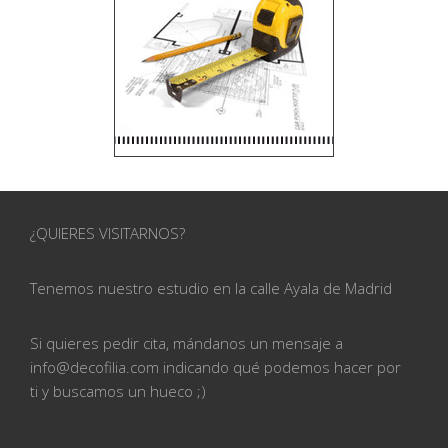
¿QUIERES VISITARNOS?
Tenemos nuestro estudio en la calle
Ayala de Madrid
Si quieres pedir cita, mándanos un mensaje a
info@
decofilia.com indicando qué podemos hacer por
ti
y buscamos un hueco ;)