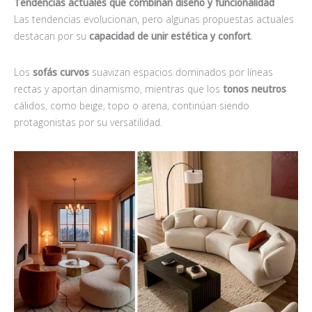
Tendencias actuales que combinan diseño y funcionalidad
Las tendencias evolucionan, pero algunas propuestas actuales
destacan por su
capacidad de unir estética y confort
.
Los
sofás curvos
suavizan espacios dominados por líneas
rectas y aportan dinamismo, mientras que los
tonos neutros
cálidos, como beige, topo o arena, continúan siendo
protagonistas por su versatilidad.