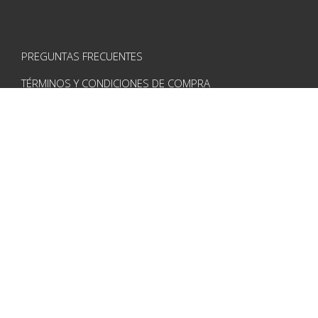
PREGUNTAS FRECUENTES
TÉRMINOS Y CONDICIONES DE COMPRA
AVISO LEGAL
POLÍTICA DE PRIVACIDAD
POLÍTICA DE COOKIES
CONTACTO
VISÍTANOS EN REDES
Instagram
Pinterest
Facebook
Copyright © 2023 ·
Decofilia.com