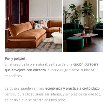
Piel y polipiel
En el caso de la piel natural, se trata de una
opción duradera
que envejece con encanto
, aunque exige ciertos cuidados
específicos.
La polipiel puede ser más
económica y práctica a corto plazo
,
pero su durabilidad suele ser inferior, y si no es de calidad top,
es posible que se agriete en unos años.