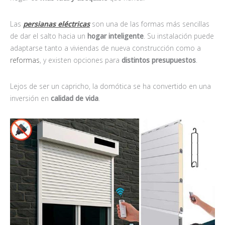
Las
persianas eléctricas
son una de las formas más sencillas
de dar el salto hacia un
hogar inteligente
. Su instalación puede
adaptarse tanto a viviendas de nueva construcción como a
reformas
, y existen opciones para
distintos presupuestos
.
Lejos de ser un capricho, la domótica se ha convertido en una
inversión en
calidad de vida
.