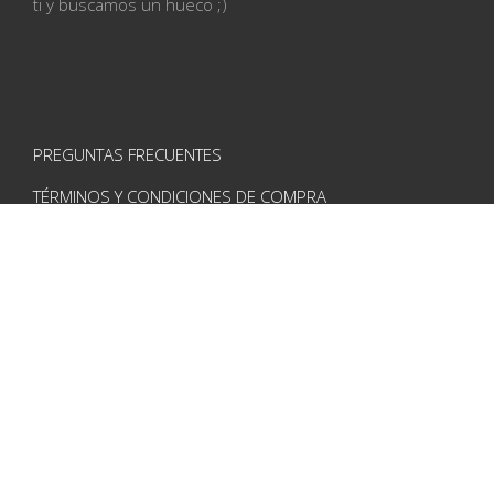
ti
y buscamos un hueco ;)
PREGUNTAS FRECUENTES
TÉRMINOS Y CONDICIONES DE COMPRA
AVISO LEGAL
POLÍTICA DE PRIVACIDAD
POLÍTICA DE COOKIES
CONTACTO
VISÍTANOS EN REDES
Instagram
Pinterest
Facebook