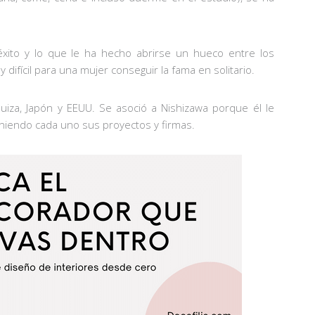
 éxito y lo que le ha hecho abrirse un hueco entre los
difícil para una mujer conseguir la fama en solitario.
iza, Japón y EEUU. Se asoció a Nishizawa porque él le
niendo cada uno sus proyectos y firmas.