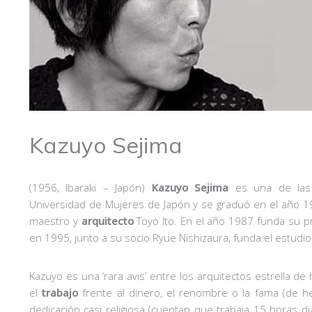
Kazuyo Sejima
(1956, Ibaraki – Japón)
Kazuyo Sejima
es una de las 
Universidad de Mujeres de Japón y se graduó en el año 1
maestro y
arquitecto
Toyo Ito. En el año 1987 funda su p
en 1995, junto a su socio Ryue Nishizaura, funda el estudi
Kazuyo es una ‘rara avis’ entre los arquitectos estrella de
el
trabajo
frente al dinero, el renombre o la fama (de h
dedicación casi religiosa (cuentan que trabaja 15 horas d