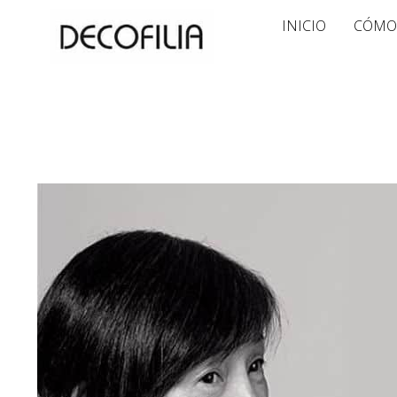
Ir
INICIO
CÓMO
al
contenido