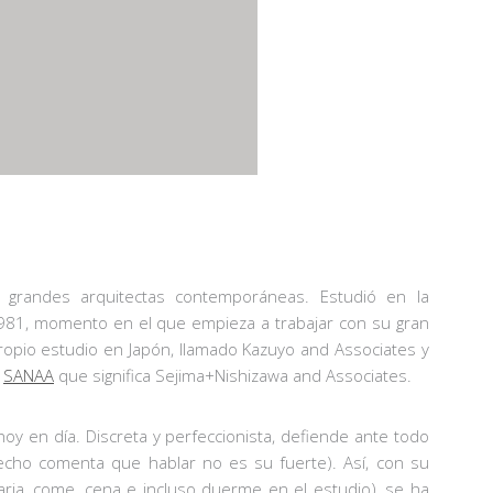
grandes arquitectas contemporáneas. Estudió en la
981, momento en el que empieza a trabajar con su gran
ropio estudio en Japón, llamado Kazuyo and Associates y
o
SANAA
que significa Sejima+Nishizawa and Associates.
 hoy en día. Discreta y perfeccionista, defiende ante todo
echo comenta que hablar no es su fuerte). Así, con su
iaria, come, cena e incluso duerme en el estudio), se ha