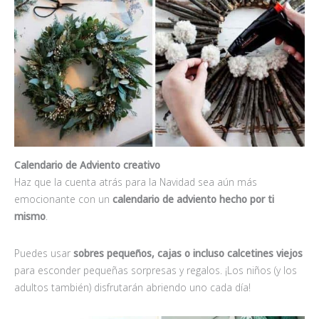
Calendario de Adviento creativo
Haz que la cuenta atrás para la Navidad sea aún más
emocionante con un
calendario de adviento hecho por ti
mismo
.
Puedes usar
sobres pequeños, cajas o incluso calcetines viejos
para esconder pequeñas sorpresas y regalos. ¡Los niños (y los
adultos también) disfrutarán abriendo uno cada día!