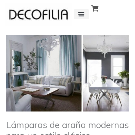
Ir
al
contenido
CÓMO FUNCIONA
DETRÁS DE
Lámparas de araña modernas