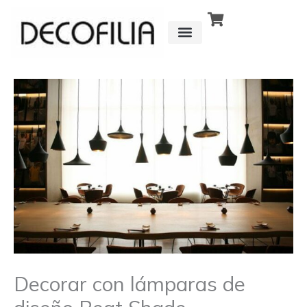
Ir
al
contenido
CÓMO FUNCIONA
DETRÁS DE
Decorar con lámparas de