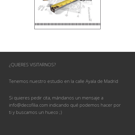
¿QUIERES VISITARNOS?
Tenemos nuestro estudio en la calle
Ayala de Madrid
Si quieres pedir cita, mándanos un mensaje a
info@
decofilia.com indicando qué podemos hacer por
ti
y buscamos un hueco ;)