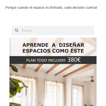
¡
Porque cuando el espacio es limitado, cada decisión cuenta!
B
B
u
u
s
s
c
c
a
a
r
r