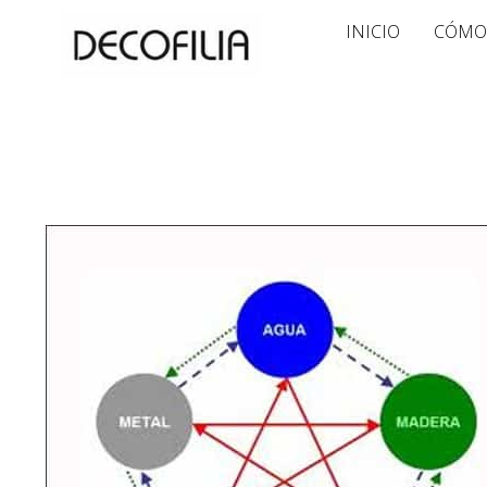
Ir
INICIO
CÓMO
al
contenido