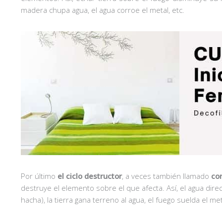
madera chupa agua, el agua corroe el metal, etc.
Por último
el ciclo destructor
, a veces también llamado
co
destruye el elemento sobre el que afecta. Así, el agua direc
hacha), la tierra gana terreno al agua, el fuego suelda el meta