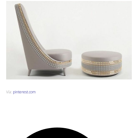
Vía:
pinterest.com
B
B