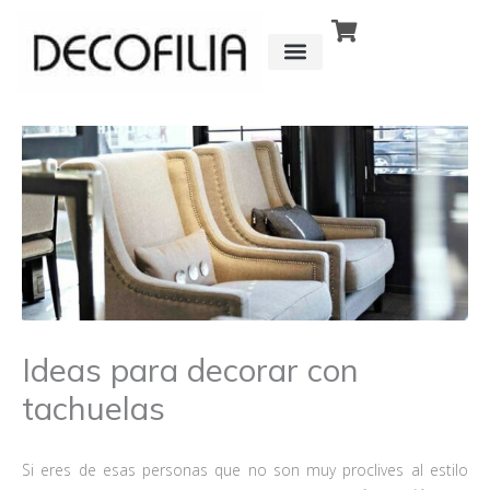
Ir
al
contenido
CÓMO FUNCIONA
DETRÁS DE
Ideas para decorar con
tachuelas
Si eres de esas personas que no son muy proclives al estilo