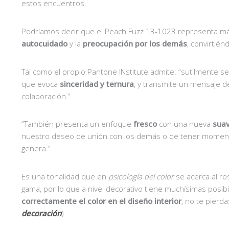
estos encuentros.
Podríamos decir que el Peach Fuzz 13-1023 representa más
autocuidado
y la
preocupación por los demás
, convirtién
Tal como el propio Pantone INstitute admite: “sutilmente 
que evoca
sinceridad y ternura
, y transmite un mensaje d
colaboración.”
“También presenta un enfoque
fresco
con una nueva
sua
nuestro deseo de unión con los demás o de tener momento
genera.”
Es una tonalidad que en
psicología del color
se acerca al ro
gama, por lo que a nivel decorativo tiene muchísimas posibi
correctamente el color en el diseño interior
, no te pierd
decoración
).