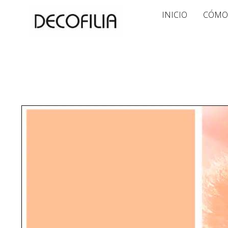
Ir
INICIO
CÓMO
al
contenido