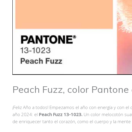
Peach Fuzz, color Pantone
¡Feliz Año a todos! Empezamos el año con energía y con el c
año 2024: el
Peach Fuzz 13-1023.
Un color melocotón sua
de enriquecer tanto el corazón, como el cuerpo y la mente 