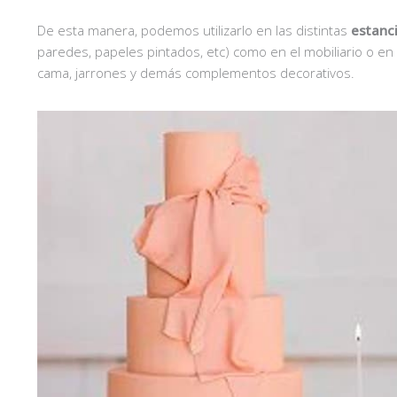
De esta manera, podemos utilizarlo en las distintas
estanci
paredes, papeles pintados, etc) como en el mobiliario o en
cama, jarrones y demás complementos decorativos.