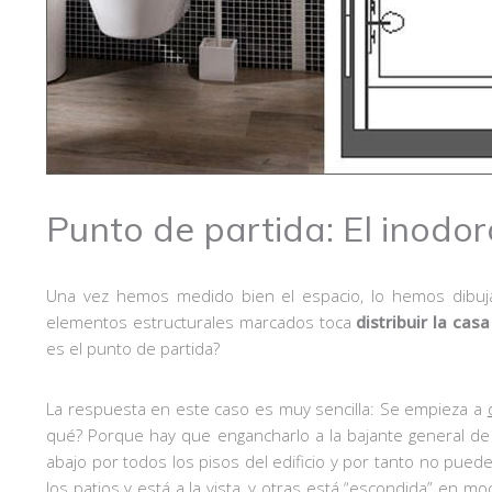
Punto de partida: El inodor
Una vez hemos medido bien el espacio, lo hemos dibuja
elementos estructurales marcados toca
distribuir la cas
es el punto de partida?
La respuesta en este caso es muy sencilla: Se empieza a
qué? Porque hay que engancharlo a la bajante general de
abajo por todos los pisos del edificio y por tanto no pued
los patios y está a la vista, y otras está “escondida” en 