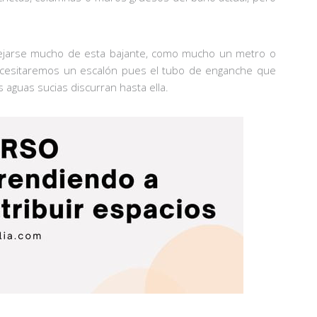
alejarse mucho de esta bajante, como mucho un metro o
ecesitaremos un escalón pues el tubo de enganche que
s aguas sucias discurran hasta ella.