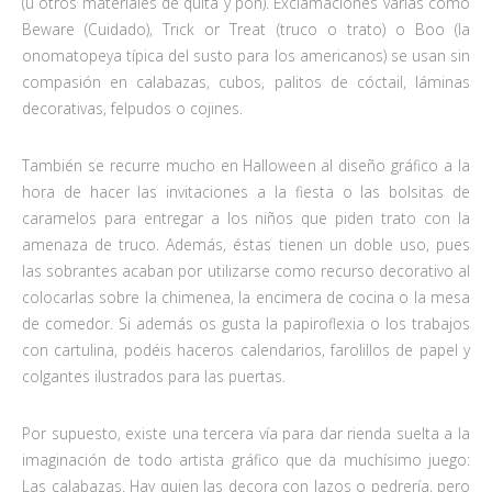
(u otros materiales de quita y pon). Exclamaciones varias como
Beware (Cuidado), Trick or Treat (truco o trato) o Boo (la
onomatopeya típica del susto para los americanos) se usan sin
compasión en calabazas, cubos, palitos de cóctail, láminas
decorativas, felpudos o cojines.
También se recurre mucho en Halloween al diseño gráfico a la
hora de hacer las invitaciones a la fiesta o las bolsitas de
caramelos para entregar a los niños que piden trato con la
amenaza de truco. Además, éstas tienen un doble uso, pues
las sobrantes acaban por utilizarse como recurso decorativo al
colocarlas sobre la chimenea, la encimera de cocina o la mesa
de comedor. Si además os gusta la papiroflexia o los trabajos
con cartulina, podéis haceros calendarios, farolillos de papel y
colgantes ilustrados para las puertas.
Por supuesto, existe una tercera vía para dar rienda suelta a la
imaginación de todo artista gráfico que da muchísimo juego:
Las calabazas. Hay quien las decora con lazos o pedrería, pero