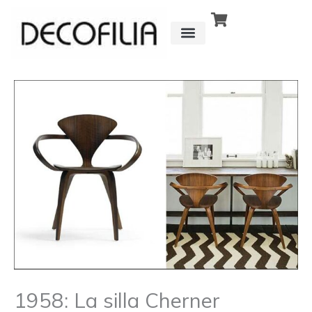
Ir
al
contenido
CÓMO FUNCIONA
DETRÁS DE
1958: La silla Cherner