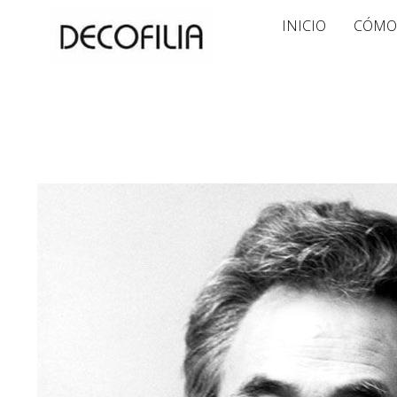
Ir
INICIO
CÓMO
al
contenido