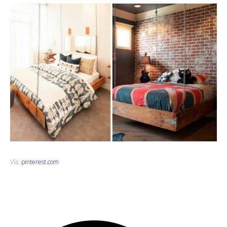
Vía:
pinterest.com
B
B