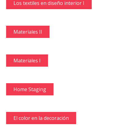
Los textiles en diseño interior I
Materiales II
Materiales I
Home Staging
El color en la decoración