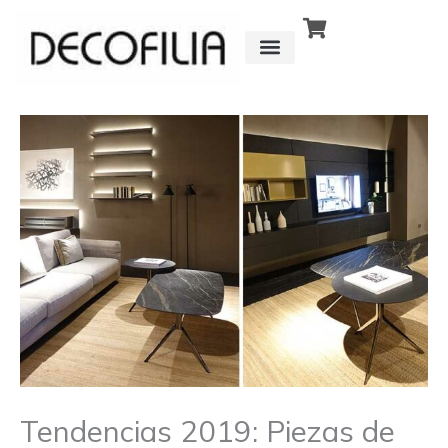
Ir
al
contenido
CÓMO FUNCIONA
DETRÁS DE
Tendencias 2019: Piezas de