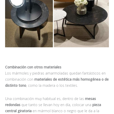
Combinación con otros materiales
Los mármoles y piedras amarmoladas quedan fantásticos en
combinación con
materiales de estética más homogénea o de
distinto tono
, como la madera o los textiles.
Una combinación muy habitual es, dentro de las
mesas
redondas
que tanto se llevan hoy en día, colocar una
pieza
central giratoria
en mármol blanco o negro que le da a la