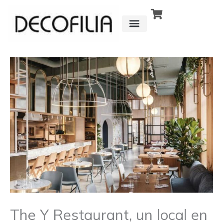
Ir
al
contenido
CÓMO FUNCIONA
DETRÁS DE
The Y Restaurant, un local en