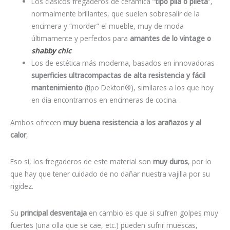
Los clásicos fregaderos de cerámica “
tipo pila o pileta
”,
normalmente brillantes, que suelen sobresalir de la
encimera y “morder” el mueble, muy de moda
últimamente y perfectos para
amantes de lo vintage o
shabby chic
Los de estética más moderna, basados en innovadoras
superficies ultracompactas de alta resistencia y fácil
mantenimiento
(tipo Dekton
®
),
similares a los que hoy
en día encontramos en encimeras de cocina.
Ambos ofrecen
muy buena resistencia a los arañazos y al
calor
,
Eso sí, los fregaderos de este material son
muy duros
, por lo
que hay que tener cuidado de no dañar nuestra vajilla por su
rigidez.
Su
principal desventaja
en cambio es que si sufren golpes muy
fuertes (una olla que se cae, etc.) pueden sufrir muescas,