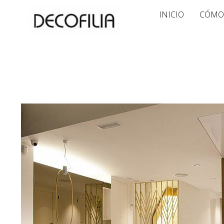
Ir
INICIO
CÓMO
al
contenido