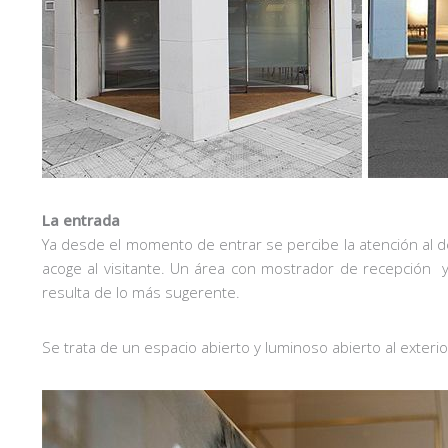
La entrada
Ya desde el momento de entrar se percibe la atención al d
acoge al visitante. Un área con mostrador de recepción y
resulta de lo más sugerente.
Se trata de un espacio abierto y luminoso abierto al exterio