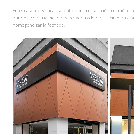
En el caso de Vericat se optó por una solución cosmética 
principal con una piel de panel ventilado de aluminio en ac
homogeneizar la fachada.