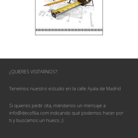
¿QUIERES VISITARNOS?
Tenemos nuestro estudio en la calle
Ayala de Madrid
Si quieres pedir cita, mándanos un mensaje a
info@
decofilia.com indicando qué podemos hacer por
ti
y buscamos un hueco ;)