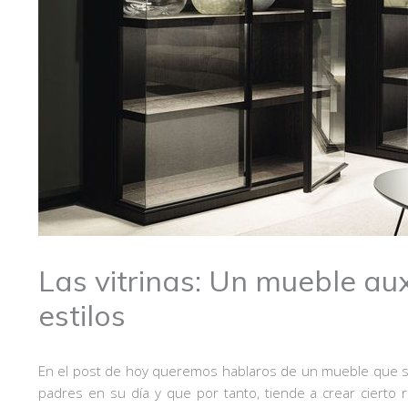
Las vitrinas: Un mueble aux
estilos
En el post de hoy queremos hablaros de un mueble que s
padres en su día y que por tanto, tiende a crear cierto