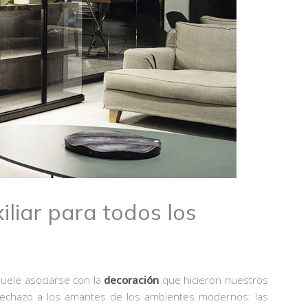
iliar para todos los
uele asociarse con la
decoración
que hicieron nuestros
 rechazo a los amantes de los ambientes modernos: las