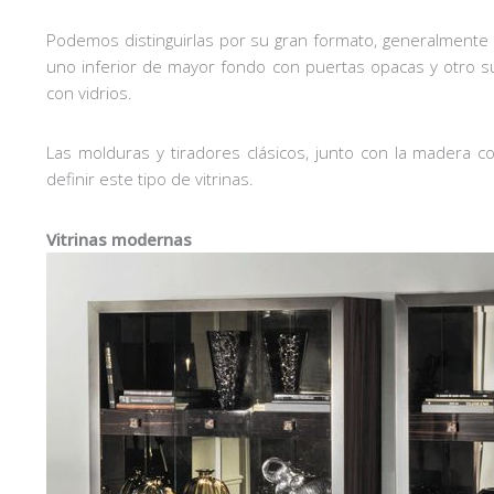
Podemos distinguirlas por su gran formato, generalmente 
uno inferior de mayor fondo con puertas opacas y otro s
con vidrios.
Las molduras y tiradores clásicos, junto con la madera 
definir este tipo de vitrinas.
Vitrinas modernas