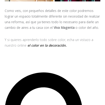
Como veis, con pequeños detalles de este color podremos
lograr un espacio totalmente diferente sin necesidad de realizar
una reforma, así que ya tienes todo lo necesario para darle un
cambio de aires a tu casa con el
Viva Magenta
o color del año.
Y si quieres aprenderlo todo sobre color, echa un vistazo a
nuestro online
el color en la decoración.
B
B
u
u
s
s
c
c
a
a