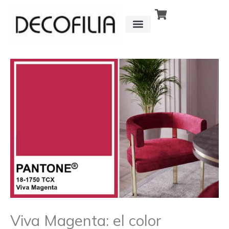
Ir
al
contenido
CÓMO FUNCIONA
DETRÁS DE
Viva Magenta: el color