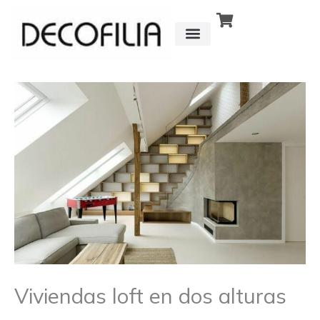
Ir
al
contenido
CÓMO FUNCIONA
DETRÁS DE
Viviendas loft en dos alturas