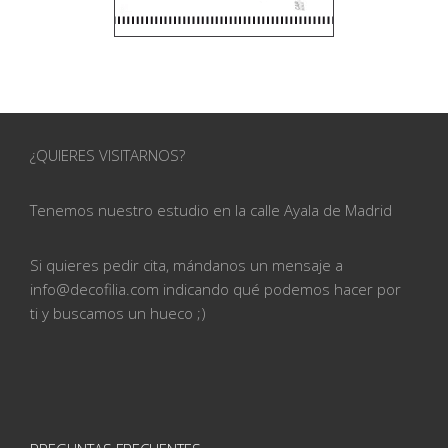
¿QUIERES VISITARNOS?
Tenemos nuestro estudio en la calle
Ayala de Madrid
Si quieres pedir cita, mándanos un mensaje a
info@
decofilia.com indicando qué podemos hacer por
ti
y buscamos un hueco ;)