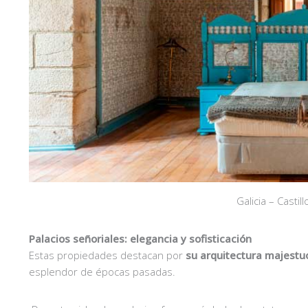
Galicia – Castil
Palacios señoriales: elegancia y sofisticación
Estas propiedades destacan por
su arquitectura majestu
esplendor de épocas pasadas.