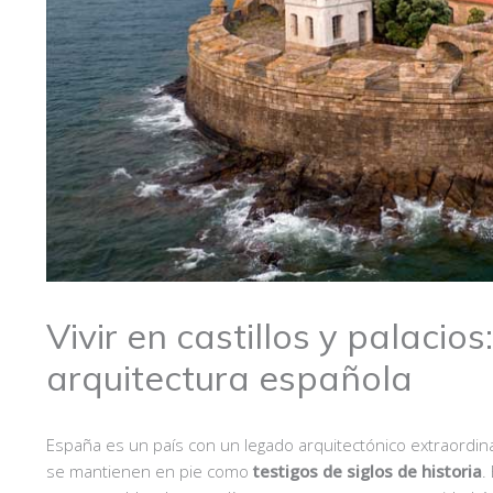
Vivir en castillos y palacios
arquitectura española
España es un país con un legado arquitectónico extraordin
se mantienen en pie como
testigos de
siglos de historia
.