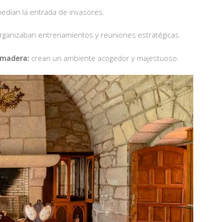
dían la entrada de invasores.
ganizaban entrenamientos y reuniones estratégicas.
 madera:
crean un ambiente acogedor y majestuoso.