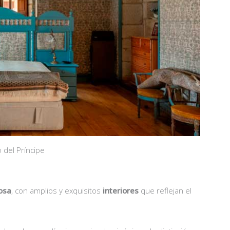
lo del Príncipe
osa
, con amplios y exquisitos
interiores
que reflejan el