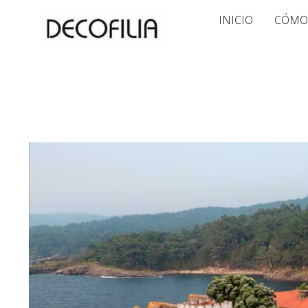
Ir
INICIO
CÓMO
al
contenido