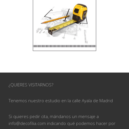
¿QUIERES VISITARNOS?
Tenemos nuestro estudio en la calle
Ayala de Madrid
Si quieres pedir cita, mándanos un mensaje a
info@
decofilia.com indicando qué podemos hacer por