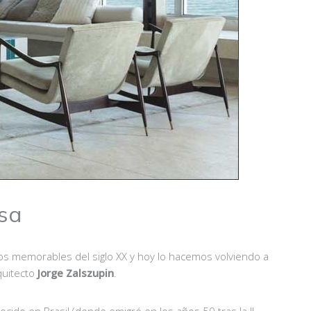
esa
os memorables del siglo XX y hoy lo hacemos volviendo a
quitecto
Jorge Zalszupin
.
ido en Brasil (donde emigró en los años 50 tras la II