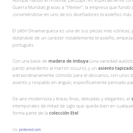
Guerra Mundial) gracias a “l’Atelier”, la empresa que fundó
convirtiéndose en uno de los diseñadores brasileños más si
El sillón Dinamarquesa es una de sus piezas más icónicas, p
dotándole de un carácter notablemente brasileño, empeza
portugués.
Con una base de
madera de imbuya
(una variedad autócton
pardo amarillento al marrón oscuro), y un
asiento tapizad
extraordinariamente cómodo para el descanso, con unos br
asiento y respaldo en ángulo, específicamente pensado para
De aire modernista y líneas finas, delicadas y elegantes, el
intemporales de mitad de siglo que queda bien en cualqu
forma parte de la
colección Etel
.
Vía:
pinterest.com