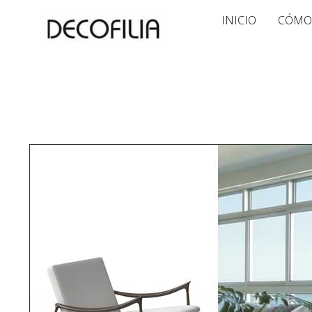
Ir
INICIO
CÓMO
al
contenido