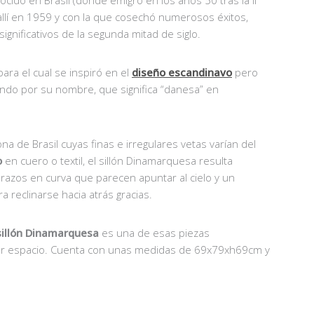
 allí en 1959 y con la que cosechó numerosos éxitos,
gnificativos de la segunda mitad de siglo.
ara el cual se inspiró en el
diseño escandinavo
pero
ndo por su nombre, que significa “danesa” en
a de Brasil cuyas finas e irregulares vetas varían del
o
en cuero o textil, el sillón Dinamarquesa resulta
azos en curva que parecen apuntar al cielo y un
 reclinarse hacia atrás gracias.
sillón Dinamarquesa
es una de esas piezas
ier espacio. Cuenta con unas medidas de 69x79xh69cm y