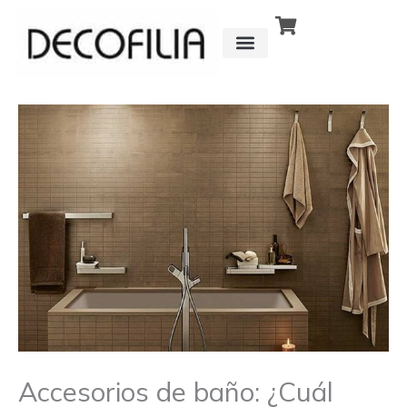
Ir
al
contenido
CÓMO FUNCIONA
DETRÁS DE
Accesorios de baño: ¿Cuál