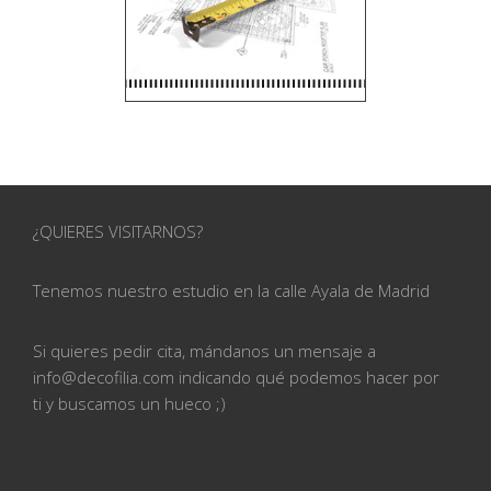
¿QUIERES VISITARNOS?
Tenemos nuestro estudio en la calle
Ayala de Madrid
Si quieres pedir cita, mándanos un mensaje a
info@
decofilia.com indicando qué podemos hacer por
ti
y buscamos un hueco ;)