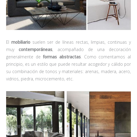
El
mobiliario
suelen ser de líneas rectas, limpias, continuas y
muy
contemporáneas
, acompañado de una decoración
generalmente de
formas abstractas
. Como comentamos al
principio, es un estilo que puede resultar acogedor y cálido por
su combinación de tonos y materiales: arenas, madera, acero,
vidrios, piedra, microcemento, etc.