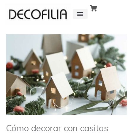
Ir
al
contenido
CÓMO FUNCIONA
DETRÁS DE
Cómo decorar con casitas