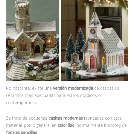
No obstante, existe una
versión modernizada
de casitas de
cerámica más adecuadas para estilos nórdicos o
contemporáneos.
Se trata de pequeñas
casitas modernas
fabricadas con este
material, por lo general en
color liso
(normalmente blanco) y de
formas sencillas
.