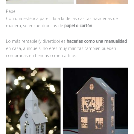
Papel
Con una estética parecida a la de las casitas navideñas de
madera, se encuentran las de
papel o cartón
.
Lo más rentable (y divertido) es
hacerlas como una manualidad
en casa, aunque si no eres muy manitas también pueden
comprarlas en tiendas o mercadillos.