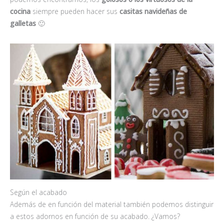
cocina
siempre pueden hacer sus
casitas navideñas de
galletas
🙂
Según el acabado
Además de en función del material también podemos distinguir
a estos adornos en función de su acabado. ¿Vamos?