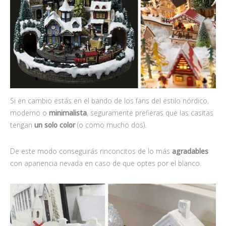
Si en cambio estás en el bando de los fans del estilo nórdico,
moderno o
minimalista
, seguramente prefieras que las casitas
tengan
un solo color
(o como mucho dos).
De este modo conseguirás rinconcitos de lo más
agradables
con apariencia nevada en caso de que optes por el blanco.