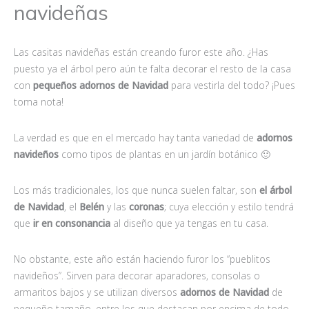
navideñas
Las casitas navideñas están creando furor este año. ¿Has
puesto ya el árbol pero aún te falta decorar el resto de la casa
con
pequeños adornos de Navidad
para vestirla del todo? ¡Pues
toma nota!
La verdad es que en el mercado hay tanta variedad de
adornos
navideños
como tipos de plantas en un jardín botánico 🙂
Los más tradicionales, los que nunca suelen faltar, son
el árbol
de Navidad
, el
Belén
y las
coronas
; cuya elección y estilo tendrá
que
ir en consonancia
al diseño que ya tengas en tu casa.
No obstante, este año están haciendo furor los “pueblitos
navideños”. Sirven para decorar aparadores, consolas o
armaritos bajos y se utilizan diversos
adornos de Navidad
de
pequeño tamaño, entre los que destacan por encima de todo