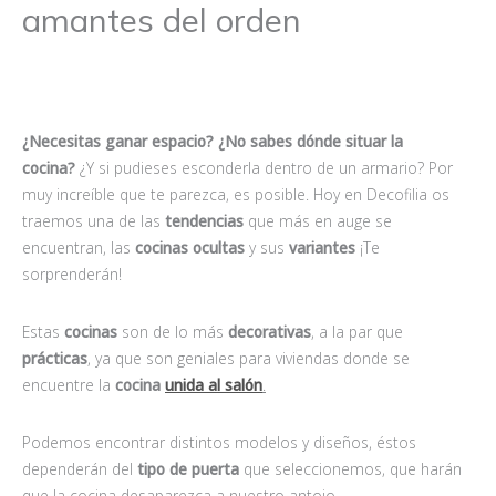
amantes del orden
¿Necesitas ganar espacio? ¿No sabes dónde situar la
cocina?
¿Y si pudieses esconderla dentro de un armario? Por
muy increíble que te parezca, es posible. Hoy en Decofilia os
traemos una de las
tendencias
que más en auge se
encuentran, las
cocinas ocultas
y sus
variantes
¡Te
sorprenderán!
Estas
cocinas
son de lo más
decorativas
, a la par que
prácticas
, ya que son geniales para viviendas donde se
encuentre la
cocina
unida al salón
.
Podemos encontrar distintos modelos y diseños, éstos
dependerán del
tipo de
puerta
que seleccionemos, que harán
que la cocina desaparezca a nuestro antojo.