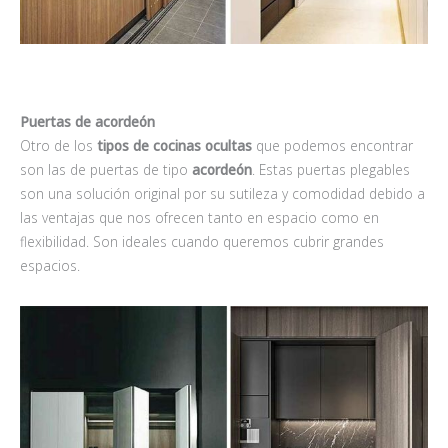
Puertas de acordeón
Otro de los
tipos de cocinas ocultas
que podemos encontrar
son las de puertas de tipo
acordeón
. Estas puertas plegables
son una solución original por su sutileza y comodidad debido a
las ventajas que nos ofrecen tanto en espacio como en
flexibilidad. Son ideales cuando queremos cubrir grandes
espacios.