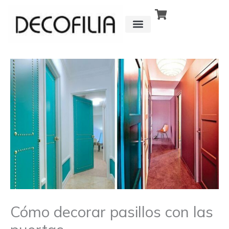
Ir
al
contenido
CÓMO FUNCIONA
DETRÁS DE
Cómo decorar pasillos con las