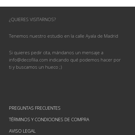
¿QUIERES VISITARNOS?
Tenemos nuestro estudio en la calle
Ayala de Madrid
Si quieres pedir cita, mándanos un mensaje a
info@
decofilia.com indicando qué podemos hacer por
ti
y buscamos un hueco ;)
PREGUNTAS FRECUENTES
TÉRMINOS Y CONDICIONES DE COMPRA
AVISO LEGAL