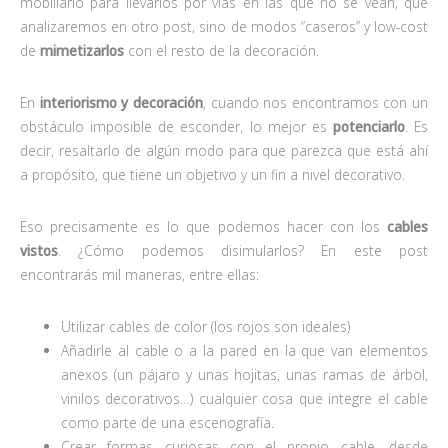
mobiliario para llevarlos por vías en las que no se vean, que
analizaremos en otro post, sino de modos “caseros” y low-cost
de
mimetizarlos
con el resto de la decoración.
En
interiorismo y decoración
, cuando nos encontramos con un
obstáculo imposible de esconder, lo mejor es
potenciarlo
. Es
decir, resaltarlo de algún modo para que parezca que está ahí
a propósito, que tiene un objetivo y un fin a nivel decorativo.
Eso precisamente es lo que podemos hacer con los
cables
vistos
. ¿Cómo podemos disimularlos? En este post
encontrarás mil maneras, entre ellas:
Utilizar cables de color (los rojos son ideales)
Añadirle al cable o a la pared en la que van elementos
anexos (un pájaro y unas hojitas, unas ramas de árbol,
vinilos decorativos…) cualquier cosa que integre el cable
como parte de una escenografía.
Crear formas curiosas con el propio cable, desde