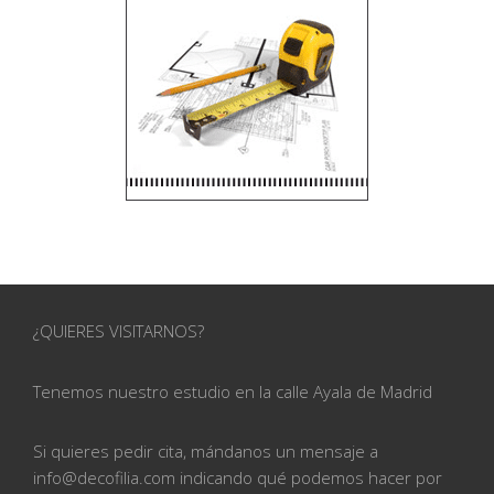
¿QUIERES VISITARNOS?
Tenemos nuestro estudio en la calle
Ayala de Madrid
Si quieres pedir cita, mándanos un mensaje a
info@
decofilia.com indicando qué podemos hacer por