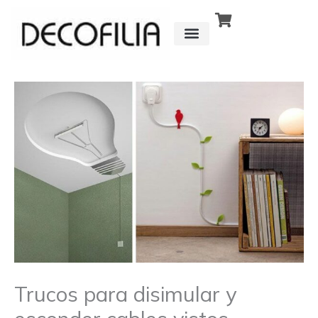
Ir
al
contenido
CÓMO FUNCIONA
DETRÁS DE
Trucos para disimular y