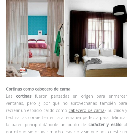
Cortinas como cabecero de cama
Las
cortinas
fueron pensadas en origen para enmarcar
ventanas, pero ¿ por qué no aprovecharlas también para
recrear un espacio cálido como
cabecero de cama
? Su caída y
textura las convierten en la alternativa perfecta para delimitar
la pared principal dándole un punto de
carácter y estilo
al
dormitorio sin ocupar mucho espacio y sin que nos cueste un