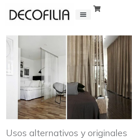
Ir
al
contenido
CÓMO FUNCIONA
DETRÁS DE
Usos alternativos y originales