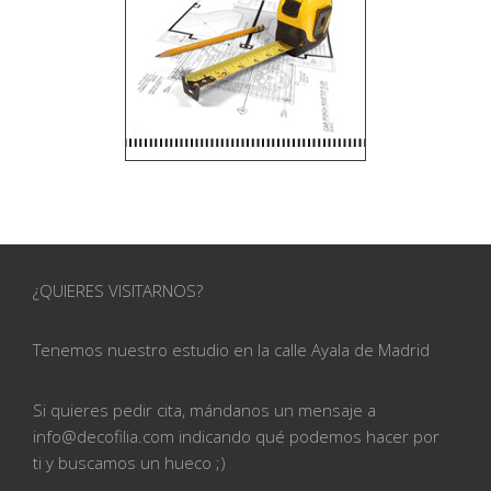
¿QUIERES VISITARNOS?
Tenemos nuestro estudio en la calle
Ayala de Madrid
Si quieres pedir cita, mándanos un mensaje a
info@
decofilia.com indicando qué podemos hacer por
ti
y buscamos un hueco ;)