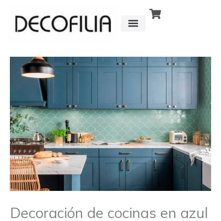
Ir
al
contenido
CÓMO FUNCIONA
DETRÁS DE
Decoración de cocinas en azul