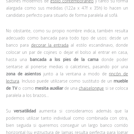
salones modernos de
estilo contemporáneo
y tanto su forma
alargada como sus medidas (122a x 47f x 35h) lo hacen un
candidato perfecto para situarlo de forma paralela al sofá.
No obstante, como su propio nombre indica, también resulta
adecuado como bancada para todo tipo de usos: desde un
banco para
decorar la entrada
al estilo escandinavo, donde
colocar un par de cojines o dejar el bolso al entrar en casa,
hasta una
bancada a los pies de la cama
donde poder
sentarse al ponerse medias o calcetines, pasando por una
zona de asientos
junto a la ventana a modo de
rincón de
lectura
. Incluso puede utilizarse como sustituto de un
mueble
de TV
o como
mesita auxiliar
de una
chaiselongue
si se coloca
paralela a los brazos…
Su
versatilidad
aumenta si consideramos además que la
podemos utilizar tanto individual como combinada con otra,
bien seguida si queremos conseguir un largo banco corrido
horizontal (su estructura de lamas resulta perfecta para lograr