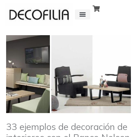
Ir
al
contenido
CÓMO FUNCIONA
DETRÁS DE
33 ejemplos de decoración de