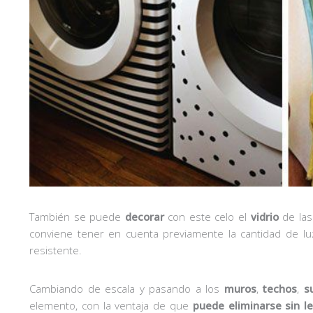
También se puede
decorar
con este celo el
vidrio
de la
conviene tener en cuenta previamente la cantidad de luz 
resistente.
Cambiando de escala y pasando a los
muros
,
techos
,
s
elemento, con la ventaja de que
puede
eliminarse
sin
l