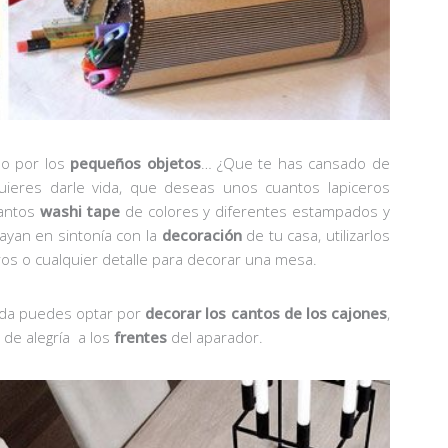
o por los
pequeños objetos
… ¿Que te has cansado de
ieres darle vida, que deseas unos cuantos lapiceros
uantos
washi
tape
de colores y diferentes estampados y
yan en sintonía con la
decoración
de tu casa, utilizarlos
teros o cualquier detalle para decorar una mesa.
 vida puedes optar por
decorar los cantos de los cajones
,
 de alegría a los
frentes
del aparador.