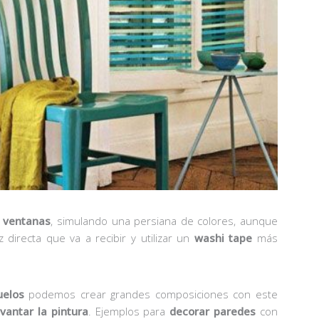
s
ventanas
, simulando una persiana de colores, aunque
directa que va a recibir y utilizar un
washi
tape
más
uelos
podemos crear grandes composiciones con este
evantar
la
pintura
. Ejemplos para
decorar paredes
con