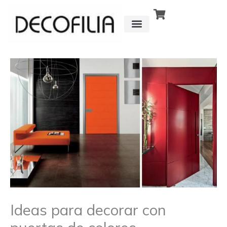
Ir
al
contenido
CÓMO FUNCIONA
DETRÁS DE
Ideas para decorar con