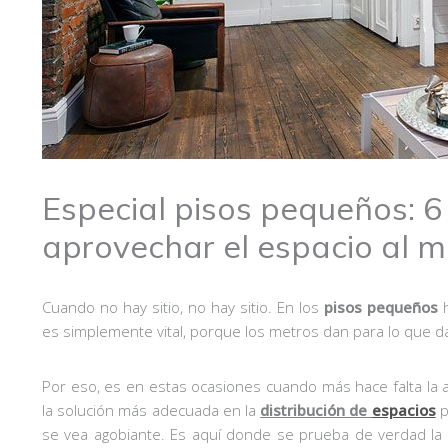
Especial pisos pequeños: 
aprovechar el espacio al 
Cuando no hay sitio, no hay sitio. En los
pisos pequeños
h
es simplemente vital, porque los metros dan para lo que 
Por eso, es en estas ocasiones cuando más hace falta la
la solución más adecuada en la
distribución de
espacios
p
se vea agobiante. Es aquí donde se prueba de verdad la c