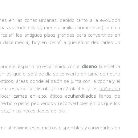
s en las zonas urbanas, debido tanto a la evolución
nas viviendo solas y menos familias numerosas) como a
celar” los antiguos pisos grandes para convertirlos en
clase media), hoy en Decofilia queremos dedicarles un
onde el espacio no está reñido con el
diseño
, la estética
n los que el sofá de día se convierte en cama de noche
icos, áreas donde el salón se junta con la cocina y el
 el espacio se distribuye en 2 plantas y los
baños en
olocar
camas en alto
, áticos
abuhardillados
llenos de
 techo o pisos pequeños y reconvertibles en los que los
 según las necesidades del día.
imir al máximo esos metros disponibles y convertirlos en