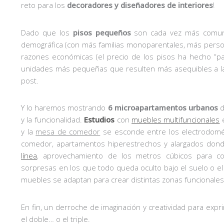
reto para los
decoradores y diseñadores de interiores
!
Dado que los
pisos pequeños
son cada vez más comune
demográfica (con más familias monoparentales, más perso
razones económicas (el precio de los pisos ha hecho “par
unidades más pequeñas que resulten más asequibles a la 
post.
Y lo haremos mostrando
6 microapartamentos urbanos
d
y la funcionalidad.
Estudios
con
muebles multifuncionales
e
y la
mesa de comedor
se esconde entre los electrodomést
comedor, apartamentos hiperestrechos y alargados donde
línea
, aprovechamiento de los metros cúbicos para c
sorpresas en los que todo queda oculto bajo el suelo o el
muebles se adaptan para crear distintas zonas funcionales
En fin, un derroche de imaginación y creatividad para expr
el doble… o el triple.