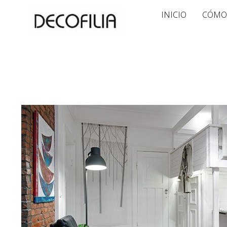
Ir
INICIO
CÓMO
al
contenido