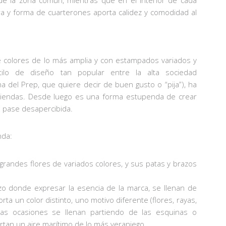
 de la zona común, mientras que en el interior de cada
ra y forma de cuarterones aporta calidez y comodidad al
e colores de lo más amplia y con estampados variados y
tilo de diseño tan popular entre la alta sociedad
 del Prep, que quiere decir de buen gusto o “pija”), ha
es tiendas. Desde luego es una forma estupenda de crear
o pase desapercibida.
nda:
grandes flores de variados colores, y sus patas y brazos
o donde expresar la esencia de la marca, se llenan de
a un color distinto, uno motivo diferente (flores, rayas,
tras ocasiones se llenan partiendo de las esquinas o
tan un aire marítimo de lo más veraniego.