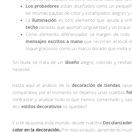
Los probadores
están diseñados como un pequeño
las mismas pautas de color y estampados alegres y 
La
iluminación
es otro elemento que ayuda a enfat
techo
variadas que aportan singularidad y un toque
Como elemento diferenciador (al margen de todo lo
mensajes escritos a mano
que recorren el local, 
toque graciosos como un marco dorado que invita a
Sin duda se trata de un
diseño
alegre, colorido y revita
necesite.
Hasta aquí el análisis de la
decoración de tiendas
opues
comparativa, por el momento os dejamos unas cuantas
fo
contrastar y analizar todo lo que hemos comentado y saq
dos
estilos decorativos
os quedáis?
Y si te apasiona este mundo, desde nuestra
Decolanzade
color en la decoración
.
Por muy poquito, aprenderás much