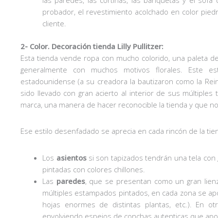
las paredes, las cortinas, las banquetas y el sofá
probador, el revestimiento acolchado en color pied
cliente.
2- Color. Decoración tienda Lilly Pullitzer:
Esta tienda vende ropa con mucho colorido, una paleta d
generalmente con muchos motivos florales. Este es
estadounidense (a su creadora la bautizaron como la Reina
sido llevado con gran acierto al interior de sus múltipl
marca, una manera de hacer reconocible la tienda y que n
Ese estilo desenfadado se aprecia en cada rincón de la tie
Los
asientos
si son tapizados tendrán una tela con 
pintadas con colores chillones.
Las
paredes
, que se presentan como un gran lienz
múltiples estampados pintados, en cada zona se aport
hojas enormes de distintas plantas, etc.). En o
envolviendo espejos de conchas autenticas que apor