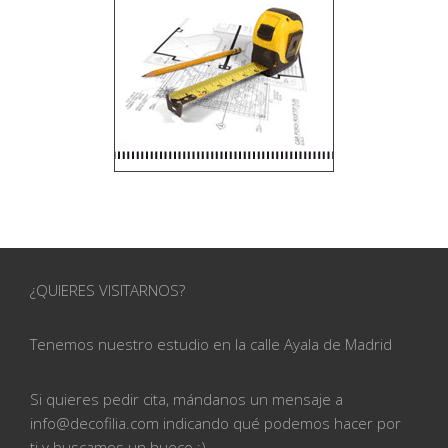
¿QUIERES VISITARNOS?
Tenemos nuestro estudio en la calle
Ayala de Madrid
Si quieres pedir cita, mándanos un mensaje a
info@
decofilia.com indicando qué podemos hacer por
ti
y buscamos un hueco ;)