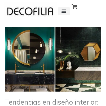
Ir
al
contenido
CÓMO FUNCIONA
DETRÁS DE
Tendencias en diseño interior: