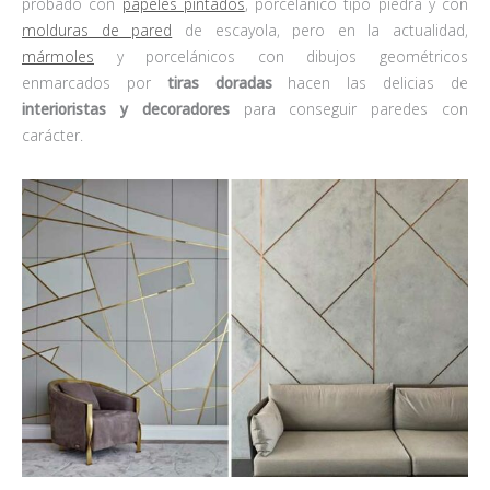
probado con
papeles pintados
, porcelánico tipo piedra y con
molduras de pared
de escayola, pero en la actualidad,
mármoles
y porcelánicos con dibujos geométricos
enmarcados por
tiras doradas
hacen las delicias de
interioristas y decoradores
para conseguir paredes con
carácter.