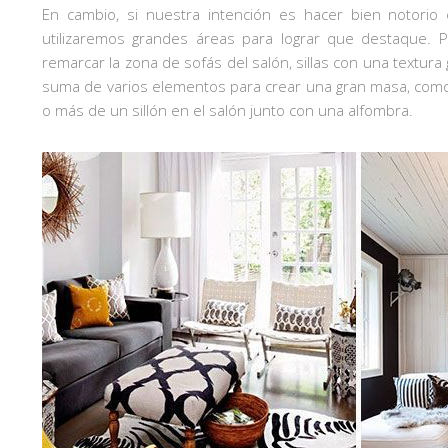
En cambio, si nuestra intención es hacer bien notorio 
utilizaremos grandes áreas para lograr que destaque. P
remarcar la zona de sofás del salón, sillas con una textura 
suma de varios elementos para crear una gran masa, como p
o más de un sillón en el salón junto con una alfombra.