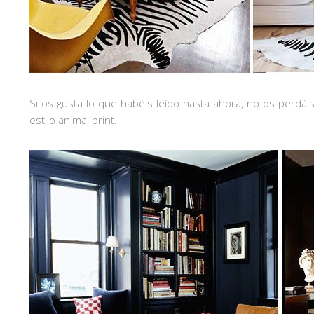
Si os gusta lo que habéis leído hasta ahora, no os perdá
estilo animal print.