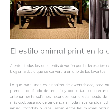
El estilo animal print en la
Atentos todos los que sentís devoción por la decoración 
blog un artículo que se convertirá en uno de los favoritos : 
Lo que para unos es sinónimo de excentricidad, para o
prendas de fondo de armario y por lo tanto un recurso
anteriormente solíamos reconocer como estampado de 
más cool, pasando de tendencia a moda y abarcando muchos
jaguar, cocodrilo o vaca están entre las muchas textu