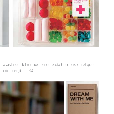
ara aislarse del mundo en este día horribilis en el que
nan de parejitas… 😉