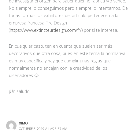
de investigar el origen para saber quién lo fabrica y/o vende.
No siempre lo conseguimos pero siempre lo intentamos. De
todas formas los extintores del artículo pertenecen a la
empresa francesa Fire Design
(
https://www.extincteurdesign.com/fr/
) por si te interesa.
En cualquier caso, ten en cuenta que suelen ser más
decorativos que otra cosa, pues en este tema la normativa
es muy específica y hay que cumplir unas reglas que
normalmente no encajan con la creatividad de los
diseñadores 😉
¡Un saludo!
XIMO
OCTUBRE 8, 2019 A LAS 6:57 AM