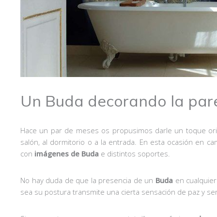
Un Buda decorando la par
Hace un par de meses os propusimos darle un toque ori
salón, al dormitorio o a la entrada. En esta ocasión en 
con
imágenes de Buda
e distintos soportes.
No hay duda de que la presencia de un
Buda
en cualquier
sea su postura transmite una cierta sensación de paz y ser