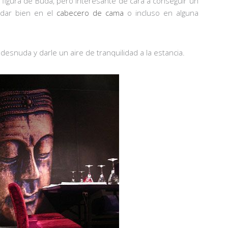
 figura de Buda, pero interesante de cara a conseguir un
edar bien en el
cabecero de cama
o incluso en alguna
nuda y darle un aire de tranquilidad a la estancia.