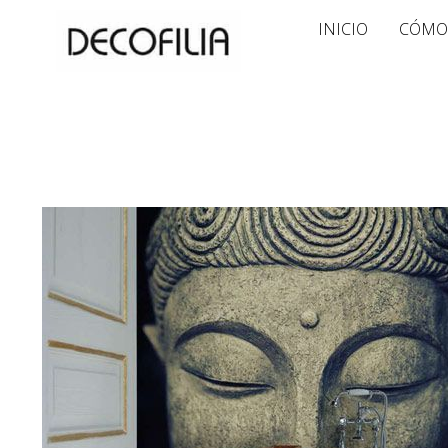
Ir
INICIO
CÓMO
al
contenido