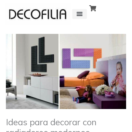
Ir
al
contenido
CÓMO FUNCIONA
DETRÁS DE
Ideas para decorar con