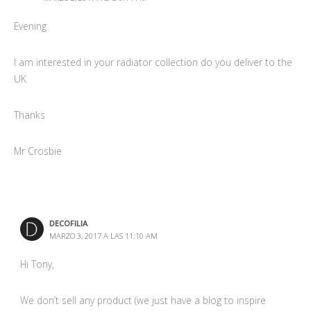
Evening
I am interested in your radiator collection do you deliver to the
UK
Thanks
Mr Crosbie
DECOFILIA
MARZO 3, 2017 A LAS 11:10 AM
Hi Tony,
We don’t sell any product (we just have a blog to inspire