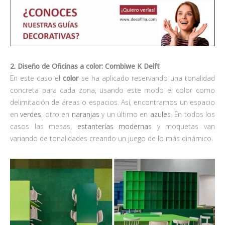
2. Diseño de Oficinas a color: Combiwe K Delft
En este caso e
l color
se ha aplicado reservando una tonalidad
concreta para cada zona, usando este modo el color como
delimitación de áreas o espacios. Así, encontramos un espacio
en
verdes
, otro en
naranjas
y un último en
azules
. En todos los
casos las mesas,
estanterías modernas
y moquetas van
variando de tonalidades creando un juego de lo más dinámico.