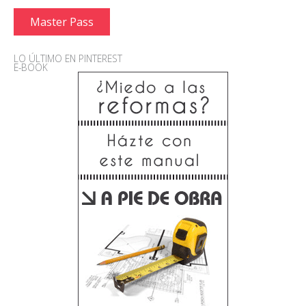
Master Pass
LO ÚLTIMO EN PINTEREST
E-BOOK