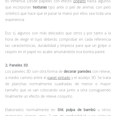
es inmensa: Desde papeles con efecto
origami
hasta algunos
que incorporan
texturas
tipo ante o piel de animal, con pelo
sintético que hace que el pasar la mano por ellos sea toda una
experiencia.
Eso sí, algunos son más delicados que otros y por tanto a la
hora de elegir el tuyo deberás comprobar en cada referencia
las características, durabilidad y limpieza para que un golpe o
raspón en el papel no acabe arruinándote esa bonita pared.
2. Paneles 3D
Los paneles 3D son otra forma de
decorar paredes
con relieve,
a medio camino entre el
papel pintado
y el azulejo 3D. Se trata
de planchas normalmente cuadradas de menor o mayor
tamaño que se van colocando una junto a otra consiguiendo
finalmente un efecto de relieve conjunto.
Elaborados normalmente en
DM
,
pulpa de bambú
u otros
materiales, tienen unos 2 cm de profundidad y se colocan